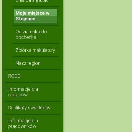
Unia da się lubić!
Moje miejsce w
Stajence
Od ziarenka do
bochenka
Zbiórka makulatury
Nasz region
RODO
Informacje dla
rodziców
Duplikaty świadectw
Informacje dla
pracowników