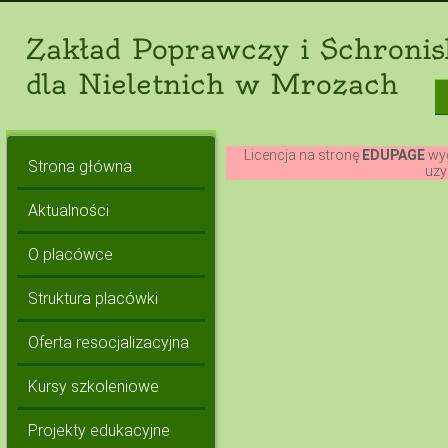
Zakład Poprawczy i Schronis
dla Nieletnich w Mrozach
Licencja na stronę
EDUPAGE
wyg
Strona główna
uzy
Aktualności
O placówce
Struktura placówki
Oferta resocjalizacyjna
Kursy szkoleniowe
Projekty edukacyjne