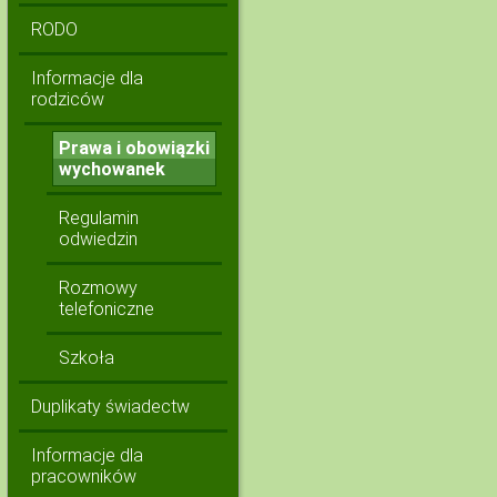
RODO
Informacje dla
rodziców
Prawa i obowiązki
wychowanek
Regulamin
odwiedzin
Rozmowy
telefoniczne
Szkoła
Duplikaty świadectw
Informacje dla
pracowników