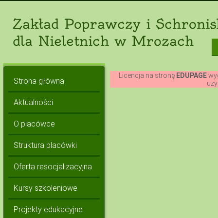
Zakład Poprawczy i Schronis
dla Nieletnich w Mrozach
Licencja na stronę
EDUPAGE
wyg
Strona główna
uzy
Aktualności
O placówce
Struktura placówki
Oferta resocjalizacyjna
Kursy szkoleniowe
Projekty edukacyjne