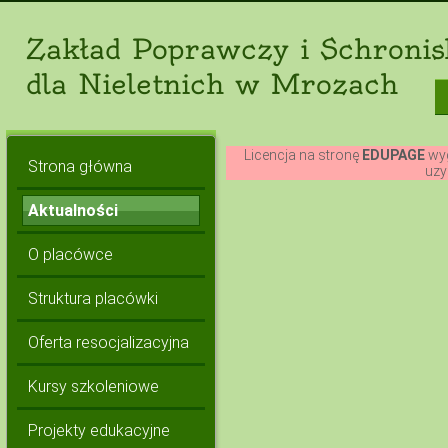
Zakład Poprawczy i Schronis
dla Nieletnich w Mrozach
Licencja na stronę
EDUPAGE
wyg
Strona główna
uzy
Aktualności
O placówce
Struktura placówki
Oferta resocjalizacyjna
Kursy szkoleniowe
Projekty edukacyjne