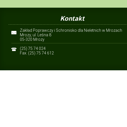
Kontakt
Zakład Poprawczy i Schronisko dla Nieletnich w Mrozach
Mrozy, ul. Leśna 8
05-320 Mrozy
(25) 75 74 024
Fax. (25) 75 74 612