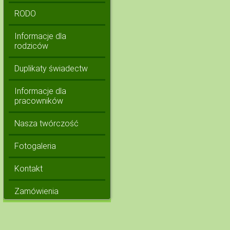
RODO
Informacje dla
rodziców
Duplikaty świadectw
Informacje dla
pracowników
Nasza twórczość
Fotogaleria
Kontakt
Zamówienia