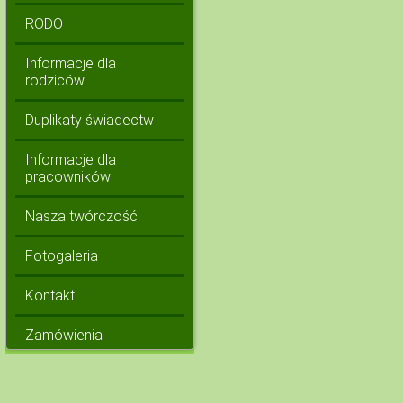
RODO
Informacje dla
rodziców
Duplikaty świadectw
Informacje dla
pracowników
Nasza twórczość
Fotogaleria
Kontakt
Zamówienia