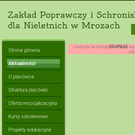
Zakład Poprawczy i Schronis
dla Nieletnich w Mrozach
Licencja na stronę
EDUPAGE
wyg
Strona główna
uzy
Aktualności
O placówce
Struktura placówki
Oferta resocjalizacyjna
Kursy szkoleniowe
Projekty edukacyjne