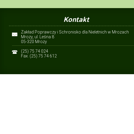
Kontakt
Zakład Poprawczy i Schronisko dla Nieletnich w Mrozach
Mrozy, ul. Leśna 8
05-320 Mrozy
(25) 75 74 024
Fax. (25) 75 74 612